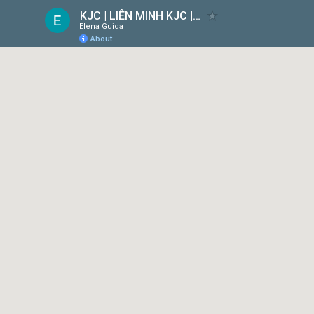
KJC | LIÊN MINH KJC | MỖI BƯỚC ĐI - MỖI Ý TƯỞNG
Elena Guida
About