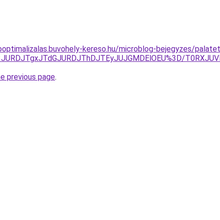
ooptimalizalas.buvohely-kereso.hu/microblog-bejegyzes/palatet
UQ3JURDJTgxJTdGJURDJThDJTEyJUJGMDElOEU%3D/T0RXJU
he previous page
.