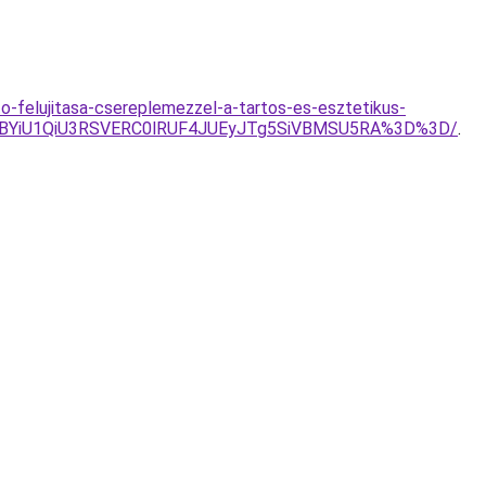
o-felujitasa-csereplemezzel-a-tartos-es-esztetikus-
VBYiU1QiU3RSVERC0lRUF4JUEyJTg5SiVBMSU5RA%3D%3D/
.