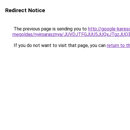
Redirect Notice
The previous page is sending you to
http://google-keres
megoldas/nyirparasznya/JUVDJTFGJUU5JUQxJTgzJ
If you do not want to visit that page, you can
return to t