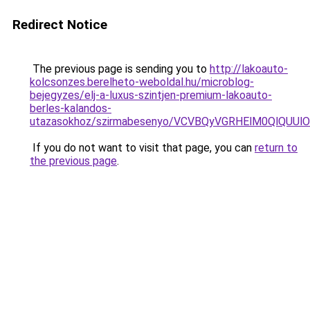
Redirect Notice
The previous page is sending you to
http://lakoauto-
kolcsonzes.berelheto-weboldal.hu/microblog-
bejegyzes/elj-a-luxus-szintjen-premium-lakoauto-
berles-kalandos-
utazasokhoz/szirmabesenyo/VCVBQyVGRHElM0QlQ
If you do not want to visit that page, you can
return to
the previous page
.